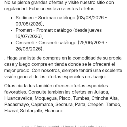
No se pierda grandes ofertas y visite nuestro sitio con
regularidad. Eche un vistazo a estos folletos:
Sodimac - Sodimac catálogo (03/08/2026 -
09/08/2026)
,
Promart - Promart catálogo (desde jueves
16/07/2026)
,
Cassinelli - Cassinelli catálogo (25/06/2026 -
26/08/2026)
,
. Haga una lista de compras en la comodidad de su propia
casa y luego compra en tienda donde se le ofrecerá el
mejor precio. Con nosotros, siempre tendrá una excelente
visión general de las ofertas especiales en Juanjui.
Otras ciudades también ofrecen ofertas especiales
favorables. Consulte también las ofertas en
Juliaca
,
Huancavelica
,
Moquegua
,
Pisco
,
Tumbes
,
Chincha Alta
,
Pacasmayo
,
Cajamarca
,
Sechura
,
Paita
,
Chepén
,
Tambo
,
Huaral
,
Subtanjalla
,
Huánuco
.
Inicio
Ofertas Juanjui
Hogar & Jardinería Juanjui