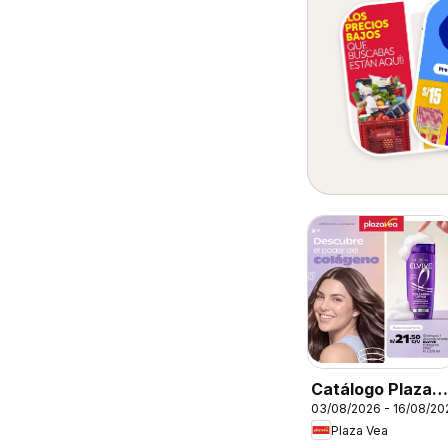
Catálogo Plaza
03/08/2026 - 16/08/20
Vea - Especial
Plaza Vea
Cuidado del