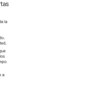
rtas
de la
do.
ted.
 que
los
empo
o a