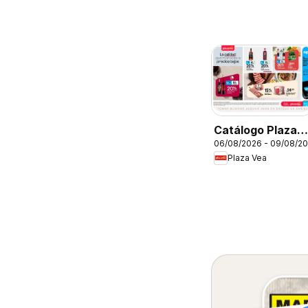
Catálogo Plaza
06/08/2026 - 09/08/2
Vea - AVISO
Plaza Vea
TIENDAS
SELECCIONADA
1