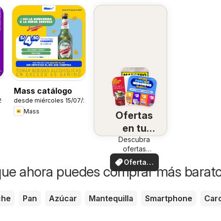
-
Mass catálogo
26
desde miércoles 15/07/2026
Mass
Ofertas
en tu
Descubra
zona
ofertas
especiales
Ofertas
que ahora puedes comprar más barat
locales
che
Pan
Azúcar
Mantequilla
Smartphone
Car