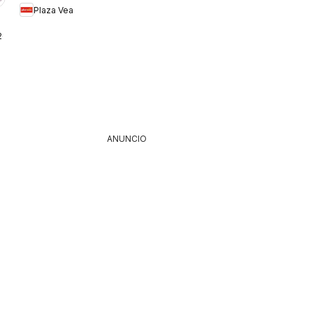
Plaza Vea
BOMBA FDS1
26
ANUNCIO