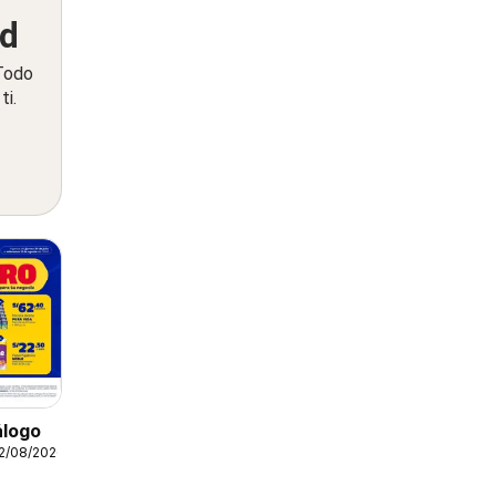
ed
 Todo
ti.
álogo
12/08/2026