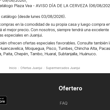
- 09/08/2026)
,
Catálogo Plaza Vea - AVISO DÍA DE LA CERVEZA (06/08/202
catálogo (desde lunes 03/08/2026)
.
e compras en la comodidad de su propia casa y luego compra en
á el mejor precio. Con nosotros, siempre tendrá una excelente 
as especiales en Juanjui.
ién ofrecen ofertas especiales favorables. Consulte también 
Huancavelica
,
Moquegua
,
Pisco
,
Tumbes
,
Chincha Alta
,
Paca
a
,
Paita
,
Chepén
,
Tambo
,
Huaral
,
Subtanjalla
,
Huánuco
.
Inicio
Ofertas Juanjui
Supermercados Juanjui
Ofertero
FAQ