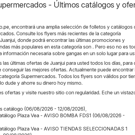
upermercados - Últimos catálogos y ofe
ro.pe
, encontrará una amplia selección de folletos y catálogos 
rcados
. Consulte los flyers más recientes de la categoría
uanjui, donde podrá encontrar las últimas promociones y
ndas más populares en esta categoría son . Pero eso no es to
 información necesaria sobre gangas en un solo lugar para us
as últimas ofertas de Juanjui para usted todos los días, para
 conseguir las mejores ofertas. Actualmente puede encontrar 
a categoría Supermercados. Todos los flyers son válidos por ti
o lo dude y ahorre su dinero hoy mismo.
s ofertas y visite nuestro sitio con regularidad. Eche un vistaz
us catálogo (06/08/2026 - 12/08/2026)
,
Catálogo Plaza Vea - AVISO BOMBA FDS1 (06/08/2026 -
 Catálogo Plaza Vea - AVISO TIENDAS SELECCIONADAS 1