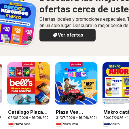
ofertas cerca de ust
Ofertas locales y promociones especiales.
en un solo lugar. Descubre lo mejor cerca de 
Ver ofertas
Catálogo Plaza
Plaza Vea
Makro cat
26
03/08/2026 - 16/08/2026
31/07/2026 - 16/08/2026
30/07/2026 - 
Vea - Díptico
catálogo
Plaza Vea
Plaza Vea
Makro
Marcas Propias