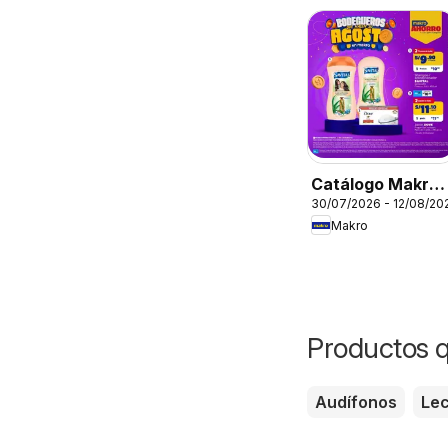
Cabello
Catálogo Makro 
30/07/2026 - 12/08/20
Esp Bodegueros
Makro
VIG
Productos 
Audífonos
Le