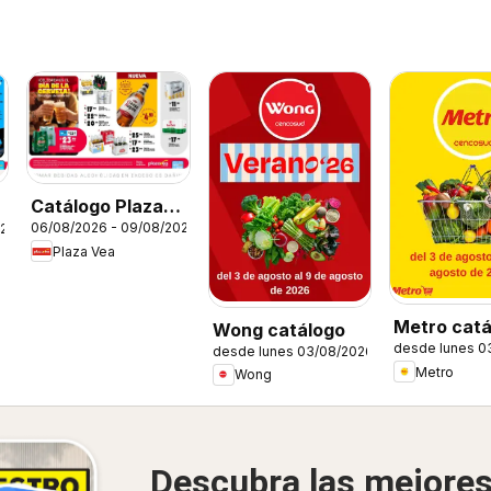
Catálogo Plaza
06/08/2026 - 09/08/2026
026
Vea - AVISO DÍA
Plaza Vea
DE LA CERVEZA
S
Metro catá
Wong catálogo
desde lunes 0
desde lunes 03/08/2026
Metro
Wong
Descubra las mejore