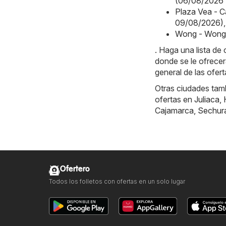
(06/08/2026 
Plaza Vea - 
09/08/2026)
,
Wong - Wong 
. Haga una lista d
donde se le ofrecer
general de las ofert
Otras ciudades tamb
ofertas en
Juliaca
,
Cajamarca
,
Sechur
Ofertero
Todos los folletos con ofertas en un solo lugar