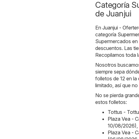
Categoría S
de Juanjui
En
Juanjui - Oferte
categoría
Superme
Supermercados en J
descuentos. Las tie
Recopilamos toda la
Nosotros buscamos l
siempre sepa dónde
folletos de 12 en l
limitado, así que n
No se pierda grande
estos folletos:
Tottus - Tott
Plaza Vea - 
10/08/2026)
,
Plaza Vea -