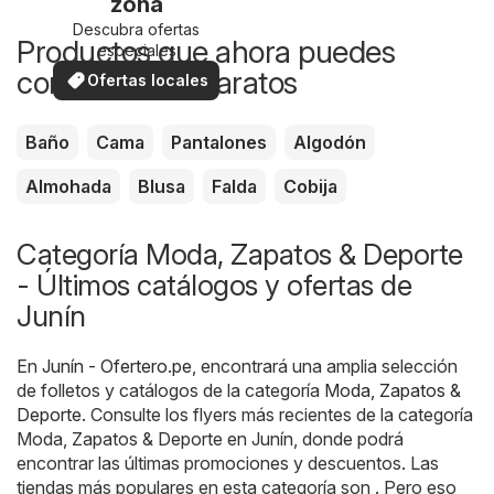
zona
Descubra ofertas
Productos que ahora puedes
especiales
comprar más baratos
Ofertas locales
Baño
Cama
Pantalones
Algodón
Almohada
Blusa
Falda
Cobija
Categoría Moda, Zapatos & Deporte
- Últimos catálogos y ofertas de
Junín
En
Junín - Ofertero.pe
, encontrará una amplia selección
de folletos y catálogos de la categoría
Moda, Zapatos &
Deporte
. Consulte los flyers más recientes de la categoría
Moda, Zapatos & Deporte en Junín, donde podrá
encontrar las últimas promociones y descuentos. Las
tiendas más populares en esta categoría son . Pero eso