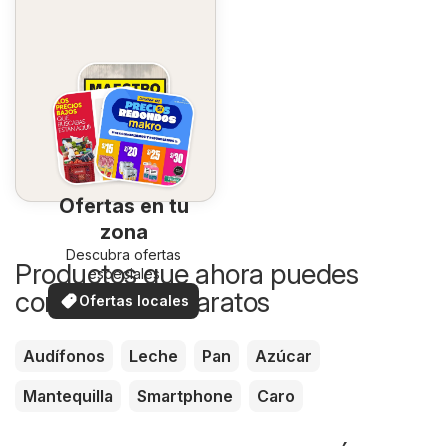
Ofertas en tu
zona
Descubra ofertas
Productos que ahora puedes
especiales
comprar más baratos
Ofertas locales
Audífonos
Leche
Pan
Azúcar
Mantequilla
Smartphone
Caro