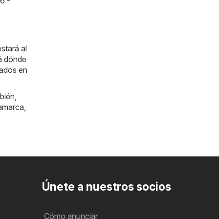
6 -
stará al
rá dónde
cados en
bién,
amarca
,
Únete a nuestros socios
Cómo anunciar