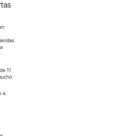
rtas
en
tiendas
da
a
de 11
 mucho
o a