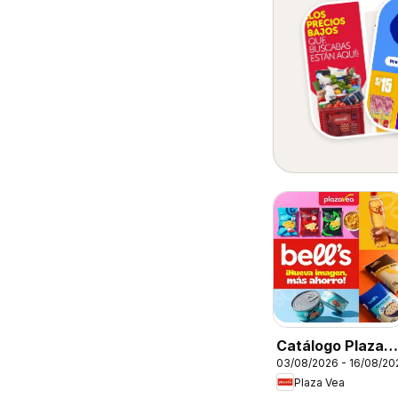
Catálogo Plaza
03/08/2026 - 16/08/20
Vea - Díptico
Plaza Vea
Marcas Propias