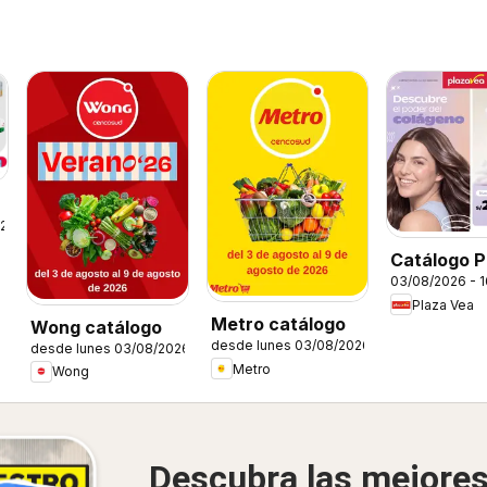
026
Catálogo P
03/08/2026 - 
Vea - Espec
Plaza Vea
Cuidado de
Metro catálogo
Wong catálogo
Cabello
desde lunes 03/08/2026
desde lunes 03/08/2026
Metro
Wong
Descubra las mejore