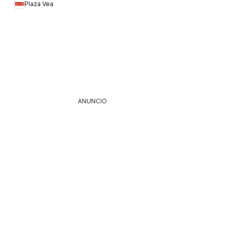
Plaza Vea
TIENDAS
SELECCIONADAS
1
ANUNCIO