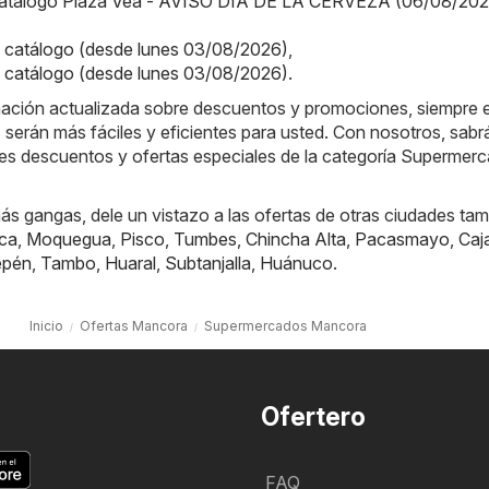
Catálogo Plaza Vea - AVISO DÍA DE LA CERVEZA (06/08/202
catálogo (desde lunes 03/08/2026)
,
 catálogo (desde lunes 03/08/2026)
.
rmación actualizada sobre descuentos y promociones, siempre e
 serán más fáciles y eficientes para usted. Con nosotros, sab
res descuentos y ofertas especiales de la categoría Supermer
s gangas, dele un vistazo a las ofertas de otras ciudades tam
ca
,
Moquegua
,
Pisco
,
Tumbes
,
Chincha Alta
,
Pacasmayo
,
Caj
epén
,
Tambo
,
Huaral
,
Subtanjalla
,
Huánuco
.
Inicio
Ofertas Mancora
Supermercados Mancora
Ofertero
FAQ