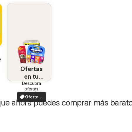
7/2026
Ofertas
en tu
Descubra
zona
ofertas
especiales
Ofertas
que ahora puedes comprar más barat
locales