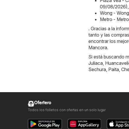
Plaza Vea - 
09/08/2026)
,
Wong - Wong 
Metro - Metro
. Gracias a la info
tanto y las compras
encontrar los mejo
Mancora.
Si está buscando má
Juliaca
,
Huancaveli
Sechura
,
Paita
,
Ch
Ofertero
Todos los folletos con ofertas en un solo lugar