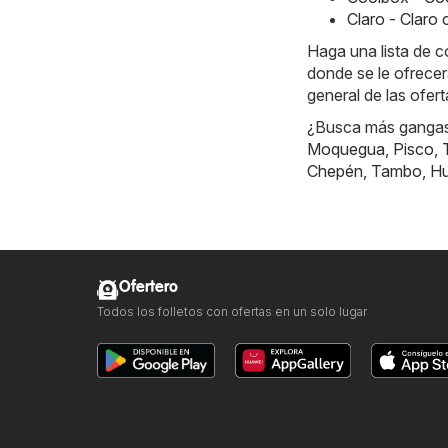
Claro - Claro
Haga una lista de 
donde se le ofrecer
general de las ofer
¿Busca más gangas?
Moquegua
,
Pisco
,
Chepén
,
Tambo
,
Hu
Ofertero
Todos los folletos con ofertas en un solo lugar