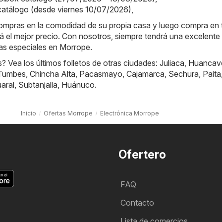
 catálogo (desde viernes 10/07/2026)
,
compras en la comodidad de su propia casa y luego compra en 
á el mejor precio. Con nosotros, siempre tendrá una excelente 
tas especiales en Morrope.
 Vea los últimos folletos de otras ciudades:
Juliaca
,
Huancave
Tumbes
,
Chincha Alta
,
Pacasmayo
,
Cajamarca
,
Sechura
,
Paita
aral
,
Subtanjalla
,
Huánuco
.
Inicio
Ofertas Morrope
Electrónica Morrope
Ofertero
FAQ
Contacto
Lista de comercios