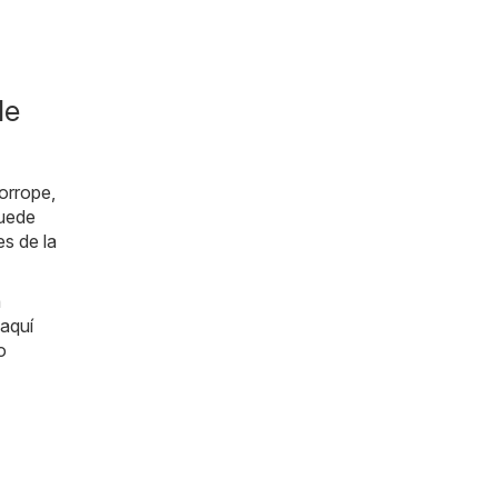
de
orrope,
puede
s de la
a
 aquí
o