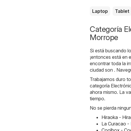
Laptop
Tablet
Categoría El
Morrope
Si está buscando lo
¡entonces está en e
encontrar toda la 
ciudad son . Navegu
Trabajamos duro tod
categoría Electróni
ahora mismo. La val
tiempo.
No se pierda ningun
Hiraoka - Hir
La Curacao -
Coolbox - Co