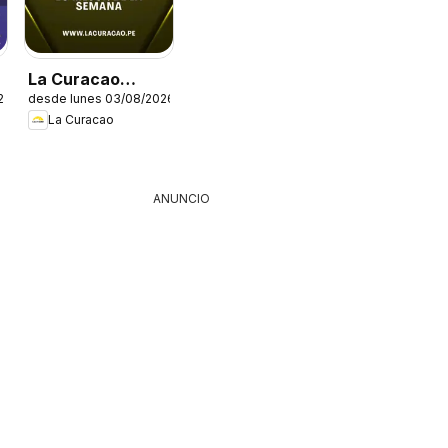
La Curacao
26
desde lunes 03/08/2026
catálogo
La Curacao
ANUNCIO