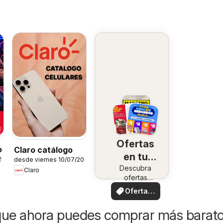
Ofertas
o
Claro catálogo
en tu
26
desde viernes 10/07/2026
Descubra
zona
Claro
ofertas
especiales
Ofertas
locales
que ahora puedes comprar más barat