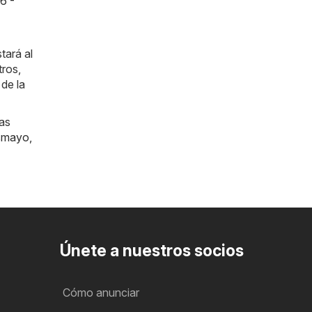
6 -
tará al
tros,
de la
las
smayo
,
Únete a nuestros socios
Cómo anunciar