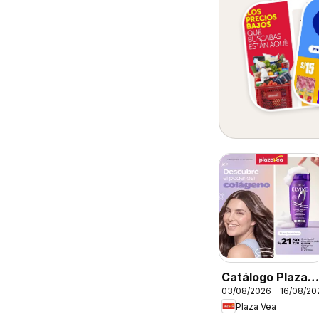
Catálogo Plaza
03/08/2026 - 16/08/20
Vea - Especial
Plaza Vea
Cuidado del