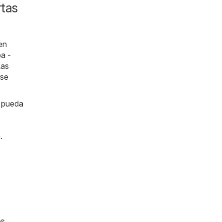
rtas
en
a -
Las
 se
e pueda
.