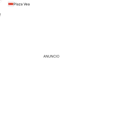
Plaza Vea
BOMBA FDS1
26
ANUNCIO