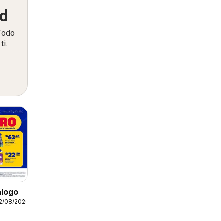
ed
 Todo
ti.
álogo
12/08/2026