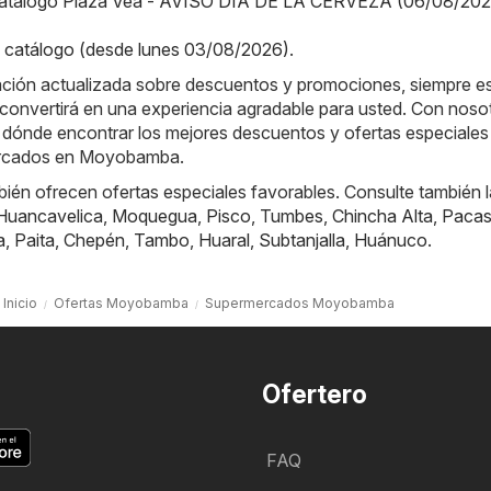
Catálogo Plaza Vea - AVISO DÍA DE LA CERVEZA (06/08/202
catálogo (desde lunes 03/08/2026)
.
ación actualizada sobre descuentos y promociones, siempre es
convertirá en una experiencia agradable para usted. Con noso
 dónde encontrar los mejores descuentos y ofertas especiales 
ercados en Moyobamba.
ién ofrecen ofertas especiales favorables. Consulte también 
Huancavelica
,
Moquegua
,
Pisco
,
Tumbes
,
Chincha Alta
,
Paca
a
,
Paita
,
Chepén
,
Tambo
,
Huaral
,
Subtanjalla
,
Huánuco
.
Inicio
Ofertas Moyobamba
Supermercados Moyobamba
Ofertero
FAQ