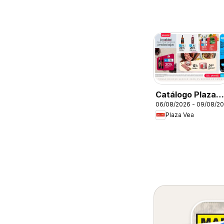
Catálogo Plaza
06/08/2026 - 09/08/2
Vea - AVISO
Plaza Vea
TIENDAS
SELECCIONADA
1