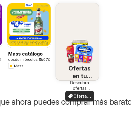
-
Mass catálogo
26
desde miércoles 15/07/2026
Mass
Ofertas
en tu
Descubra
zona
ofertas
especiales
Ofertas
que ahora puedes comprar más barat
locales