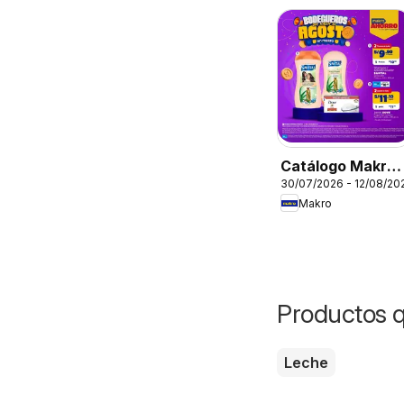
Cabello
Catálogo Makro 
30/07/2026 - 12/08/20
Esp Bodegueros
Makro
VIG
Productos 
Leche