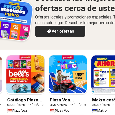
ofertas cerca de ust
Ofertas locales y promociones especiales.
en un solo lugar. Descubre lo mejor cerca de 
Ver ofertas
Catálogo Plaza
Plaza Vea
Makro cat
26
03/08/2026 - 16/08/2026
31/07/2026 - 16/08/2026
30/07/2026 - 
Vea - Díptico
catálogo
Plaza Vea
Plaza Vea
Makro
Marcas Propias