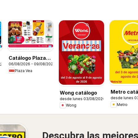
Catálogo Plaza
06/08/2026 - 09/08/2026
026
Vea - AVISO DÍA
Plaza Vea
DE LA CERVEZA
S
Metro catá
Wong catálogo
desde lunes 0
desde lunes 03/08/2026
Metro
Wong
Descubra las mejore