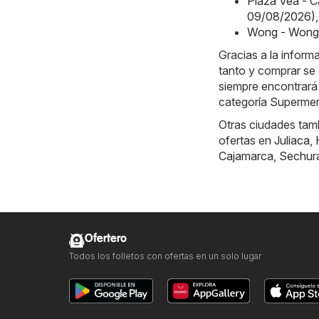
Plaza Vea - 
09/08/2026)
,
Wong - Wong 
Gracias a la inform
tanto y comprar se 
siempre encontrará
categoría Superm
Otras ciudades tamb
ofertas en
Juliaca
,
Cajamarca
,
Sechur
Ofertero
Todos los folletos con ofertas en un solo lugar