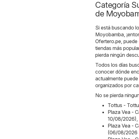
Categoría S
de Moyoba
Si está buscando lo
Moyobamba, ¡entonc
Ofertero.pe
, puede
tiendas más popular
pierda ningún desc
Todos los días bus
conocer dónde enco
actualmente puede e
organizados por ca
No se pierda ningun
Tottus - Tott
Plaza Vea - 
10/08/2026)
,
Plaza Vea -
(06/08/2026 