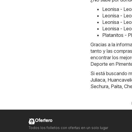
Leonisa - Le
Leonisa - Le
Leonisa - Leo
Leonisa - Leo
Platanitos - 
Gracias a la inform
tanto y las compras
encontrar los mejo
Deporte en Pimente
Si está buscando má
Juliaca
,
Huancaveli
Sechura
,
Paita
,
Ch
Ofertero
Todos los folletos con ofertas en un solo lugar