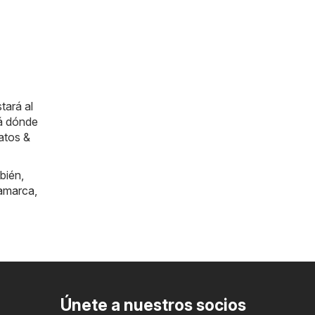
tará al
rá dónde
atos &
bién,
amarca
,
Únete a nuestros socios