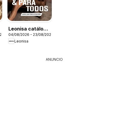
Leonisa catálogo
026
04/08/2026 - 23/08/2026
Leo - Campaña 12
Leonisa
ANUNCIO