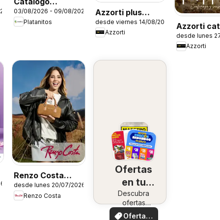
Catálogo
Azzorti plus
026
03/08/2026 - 09/08/2026
Platanitos - Nike
desde viernes 14/08/2026
Platanitos
catálogo -
Azzorti ca
Azzorti
Campaña 13
desde lunes 2
- Campaña 
Azzorti
Ofertas
Renzo Costa
en tu
26
desde lunes 20/07/2026
catálogo
Descubra
zona
Renzo Costa
ofertas
especiales
Ofertas