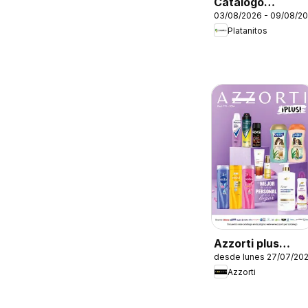
Catálogo
03/08/2026 - 09/08/2
Platanitos -
Platanitos
Skechers Kids
Azzorti plus
desde lunes 27/07/20
catálogo -
Azzorti
Campaña 12