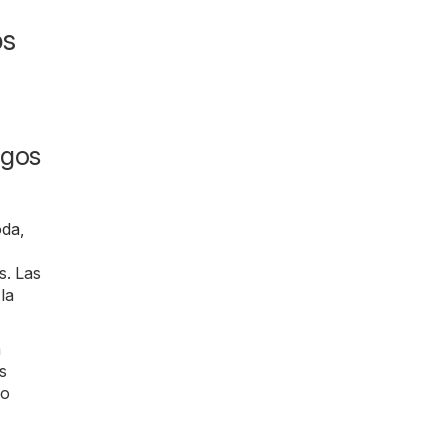
os
ogos
da,
s. Las
la
a
s
lo