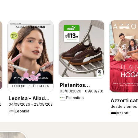
Platanitos
03/08/2026 - 09/08/2026
catálogo
Leonisa - Aliados
Platanitos
Azzorti ca
026
04/08/2026 - 23/08/2026
Leonisa II
desde viernes
- Campaña 
Leonisa
Azzorti