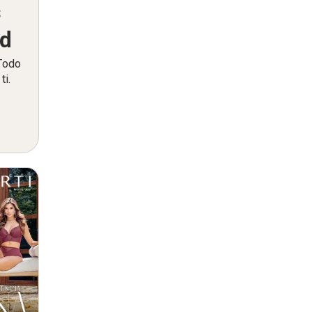
s
ed
 Todo
ti.