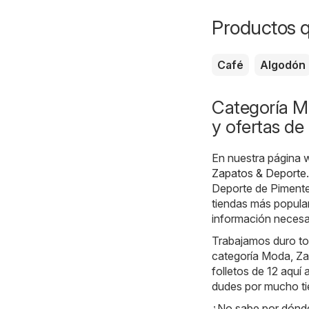
Productos 
Café
Algodón
Categoría M
y ofertas de
En nuestra página 
Zapatos & Deporte
Deporte de Pimente
tiendas más popular
información necesar
Trabajamos duro tod
categoría Moda, Za
folletos de 12 aquí 
dudes por mucho t
¿No sabe por dónde