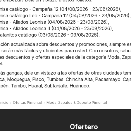
onisa catálogo - Campaña 12 (04/08/2026 - 23/08/2026)
,
onisa catálogo Leo - Campaña 12 (04/08/2026 - 23/08/2026)
,
nisa - Aliados Leonisa (04/08/2026 - 23/08/2026)
,
nisa - Aliados Leonisa II (04/08/2026 - 23/08/2026)
,
Platanitos catálogo (03/08/2026 - 09/08/2026)
.
ación actualizada sobre descuentos y promociones, siempre es
 serán más fáciles y eficientes para usted. Con nosotros, sab
res descuentos y ofertas especiales de la categoría Moda, Zap
l.
s gangas, dele un vistazo a las ofertas de otras ciudades tam
ca
,
Moquegua
,
Pisco
,
Tumbes
,
Chincha Alta
,
Pacasmayo
,
Caj
epén
,
Tambo
,
Huaral
,
Subtanjalla
,
Huánuco
.
Inicio
Ofertas Pimentel
Moda, Zapatos & Deporte Pimentel
Ofertero