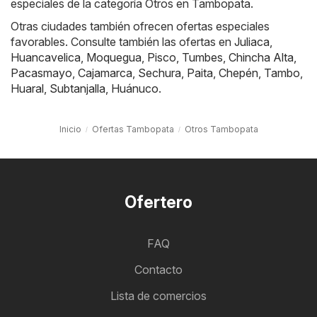
especiales de la categoría Otros en Tambopata.
Otras ciudades también ofrecen ofertas especiales
favorables. Consulte también las ofertas en
Juliaca
,
Huancavelica
,
Moquegua
,
Pisco
,
Tumbes
,
Chincha Alta
,
Pacasmayo
,
Cajamarca
,
Sechura
,
Paita
,
Chepén
,
Tambo
,
Huaral
,
Subtanjalla
,
Huánuco
.
Inicio
Ofertas Tambopata
Otros Tambopata
Ofertero
FAQ
Contacto
Lista de comercios