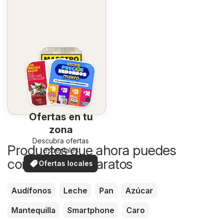
Ofertas en tu
zona
Descubra ofertas
Productos que ahora puedes
especiales
comprar más baratos
Ofertas locales
Audífonos
Leche
Pan
Azúcar
Mantequilla
Smartphone
Caro