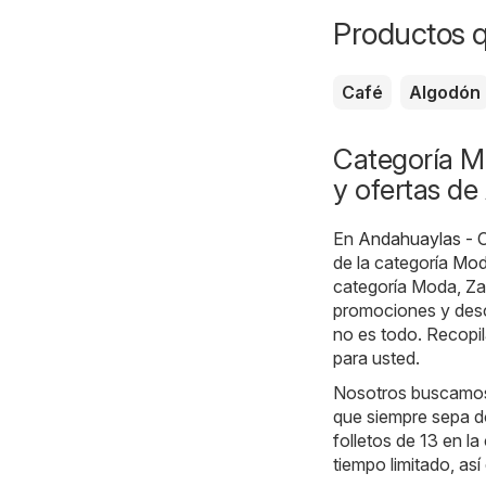
Productos 
Café
Algodón
Categoría M
y ofertas d
En
Andahuaylas - O
de la categoría
Mod
categoría Moda, Za
promociones y desc
no es todo. Recopi
para usted.
Nosotros buscamos 
que siempre sepa d
folletos de 13 en l
tiempo limitado, as