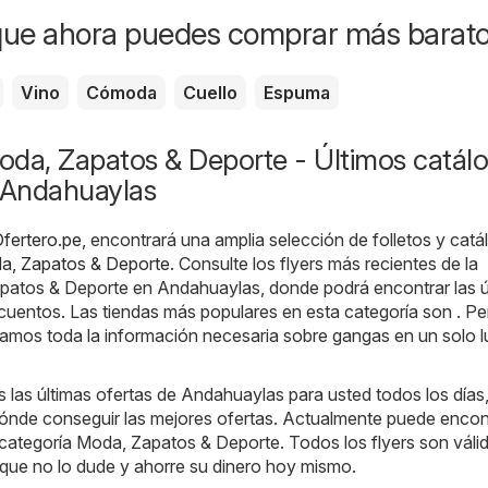
que ahora puedes comprar más barat
Vino
Cómoda
Cuello
Espuma
oda, Zapatos & Deporte - Últimos catál
e Andahuaylas
fertero.pe
, encontrará una amplia selección de folletos y cat
a, Zapatos & Deporte
. Consulte los flyers más recientes de la
patos & Deporte en Andahuaylas, donde podrá encontrar las ú
uentos. Las tiendas más populares en esta categoría son . Pe
lamos toda la información necesaria sobre gangas en un solo l
las últimas ofertas de Andahuaylas para usted todos los días,
ónde conseguir las mejores ofertas. Actualmente puede encont
a categoría Moda, Zapatos & Deporte. Todos los flyers son váli
í que no lo dude y ahorre su dinero hoy mismo.