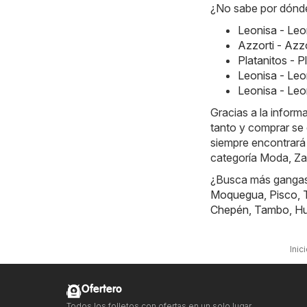
¿No sabe por dónde
Leonisa - Le
Azzorti - Azz
Platanitos - 
Leonisa - Le
Leonisa - Leo
Gracias a la inform
tanto y comprar se 
siempre encontrará
categoría Moda, Z
¿Busca más gangas?
Moquegua
,
Pisco
,
Chepén
,
Tambo
,
Hu
Inic
Ofertero
Todos los folletos con ofertas en un solo lugar