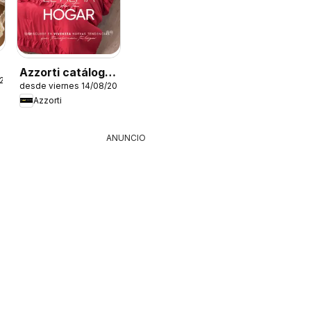
Azzorti catálogo
026
desde viernes 14/08/2026
- Campaña 13
Azzorti
ANUNCIO