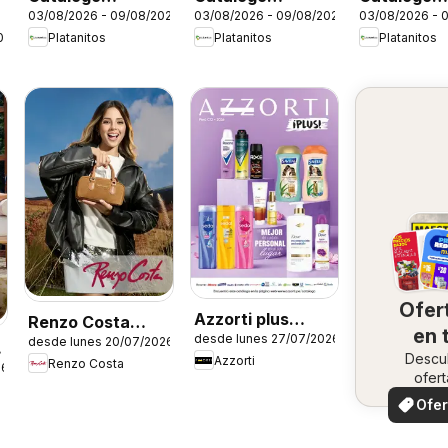
03/08/2026 - 09/08/2026
03/08/2026 - 09/08/2026
03/08/2026 - 
Platanitos -
Platanitos -
Platanitos 
026
Platanitos
Platanitos
Platanitos
Plataformas
Skechers Kids
Ofer
Azzorti plus
Renzo Costa
en 
desde lunes 27/07/2026
catálogo -
desde lunes 20/07/2026
catálogo
Descu
zo
Azzorti
Renzo Costa
Campaña 12
26
ofert
especi
Ofer
loca