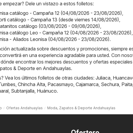
 empezar? Dele un vistazo a estos folletos:
onisa catálogo - Campaña 12 (04/08/2026 - 23/08/2026)
,
orti catálogo - Campaña 13 (desde viernes 14/08/2026)
,
Platanitos catálogo (03/08/2026 - 09/08/2026)
,
onisa catálogo Leo - Campaña 12 (04/08/2026 - 23/08/2026)
,
nisa - Aliados Leonisa (04/08/2026 - 23/08/2026)
.
ación actualizada sobre descuentos y promociones, siempre es
convertirá en una experiencia agradable para usted. Con noso
 dónde encontrar los mejores descuentos y ofertas especiales 
apatos & Deporte en Andahuaylas.
 Vea los últimos folletos de otras ciudades:
Juliaca
,
Huancave
Tumbes
,
Chincha Alta
,
Pacasmayo
,
Cajamarca
,
Sechura
,
Paita
aral
,
Subtanjalla
,
Huánuco
.
io
Ofertas Andahuaylas
Moda, Zapatos & Deporte Andahuaylas
Ofertero