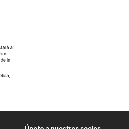
tará al
tros,
de la
lica
,
,
Únete a nuestros socios