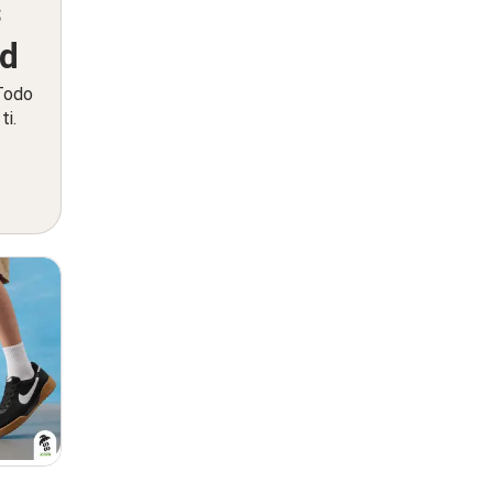
s
ed
 Todo
ti.