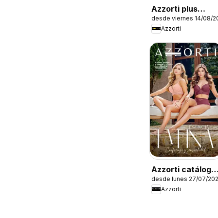
Azzorti plus
desde viernes 14/08/2
catálogo -
Azzorti
Campaña 13
Azzorti catálogo
desde lunes 27/07/20
- Campaña 12
Azzorti