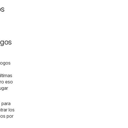
os
ogos
álogos
ltimas
ro eso
ugar
 para
rar los
dos por