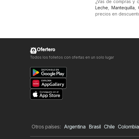
¿Vas de compras y q
Leche
,
Mantequilla
,
precios en descuento
Ofertero
Todos los folletos con ofertas en un solo lugar
Otros países:
Argentina
Brasil
Chile
Colombia