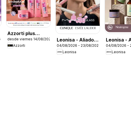
Azzorti plus
Leonisa - Aliados
Leonisa - 
6
desde viernes 14/08/2026
catálogo -
Azzorti
04/08/2026 - 23/08/2026
04/08/2026 - 
Leonisa II
Leonisa
Campaña 13
Leonisa
Leonisa