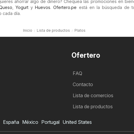
uieres ahorrar algo de dinero? Chequea las promociones en bie
Queso
,
Yogurt
y
Huevos
.
Ofertero.pe
está en la búsqueda de t
 cada día.
Inicio
Lista de productos
Platos
Ofertero
FAQ
Contacto
Lista de comercios
Lista de productos
España
México
Portugal
United States