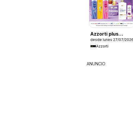
Azzorti plus
desde lunes 27/07/202
catálogo -
Azzorti
Campaña 12
ANUNCIO