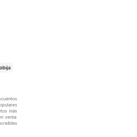
obija
scuentos
opulares
etos más
n venta:
creíbles