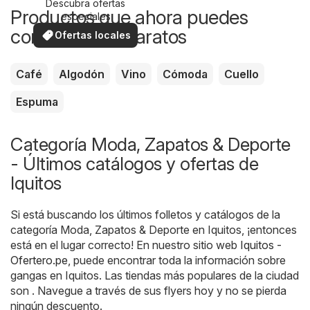
Descubra ofertas
Productos que ahora puedes
especiales
comprar más baratos
Ofertas locales
Café
Algodón
Vino
Cómoda
Cuello
Espuma
Categoría Moda, Zapatos & Deporte
- Últimos catálogos y ofertas de
Iquitos
Si está buscando los últimos folletos y catálogos de la
categoría Moda, Zapatos & Deporte en Iquitos, ¡entonces
está en el lugar correcto! En nuestro sitio web
Iquitos -
Ofertero.pe
, puede encontrar toda la información sobre
gangas en Iquitos. Las tiendas más populares de la ciudad
son . Navegue a través de sus flyers hoy y no se pierda
ningún descuento.