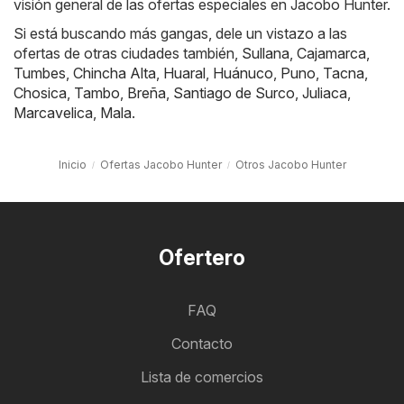
visión general de las ofertas especiales en Jacobo Hunter.
Si está buscando más gangas, dele un vistazo a las
ofertas de otras ciudades también,
Sullana
,
Cajamarca
,
Tumbes
,
Chincha Alta
,
Huaral
,
Huánuco
,
Puno
,
Tacna
,
Chosica
,
Tambo
,
Breña
,
Santiago de Surco
,
Juliaca
,
Marcavelica
,
Mala
.
Inicio
Ofertas Jacobo Hunter
Otros Jacobo Hunter
Ofertero
FAQ
Contacto
Lista de comercios