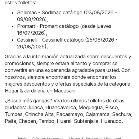
estos folletos:
Sodimac - Sodimac catálogo (03/08/2026 -
09/08/2026)
,
Promart - Promart catálogo (desde jueves
16/07/2026)
,
Cassinelli - Cassinelli catálogo (25/06/2026 -
26/08/2026)
,
Gracias a la información actualizada sobre descuentos y
promociones, siempre estará al tanto y comprar se
convertirá en una experiencia agradable para usted. Con
nosotros, siempre encontrará dónde encontrar los
mejores descuentos y ofertas especiales de la categoría
Hogar & Jardinería en Macusani.
¿Busca más gangas? Vea los últimos folletos de otras
ciudades:
Juliaca
,
Huancavelica
,
Moquegua
,
Pisco
,
Tumbes
,
Chincha Alta
,
Pacasmayo
,
Cajamarca
,
Sechura
,
Paita
,
Chepén
,
Tambo
,
Huaral
,
Subtanjalla
,
Huánuco
.
Inicio
Ofertas Macusani
Hogar & Jardinería Macusani