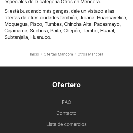
especiales de la categoría Otros en Mancora.
Si está buscando más gangas, dele un vistazo a las
ofertas de otras ciudades también,
Juliaca
,
Huancavelica
,
Moquegua
,
Pisco
,
Tumbes
,
Chincha Alta
,
Pacasmayo
,
Cajamarca
,
Sechura
,
Paita
,
Chepén
,
Tambo
,
Huaral
,
Subtanjalla
,
Huánuco
.
Inicio
Ofertas Mancora
Otros Mancora
Ofertero
FAQ
Contacto
Lista de comercios