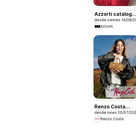
Azzorti catálogo
desde viernes 14/08/2
- Campaña 13
Azzorti
Renzo Costa
desde lunes 20/07/20
catálogo
Renzo Costa