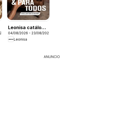
Leonisa catálogo
026
04/08/2026 - 23/08/2026
Leo - Campaña 12
Leonisa
ANUNCIO