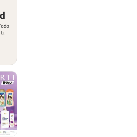
s
ed
 Todo
ti.