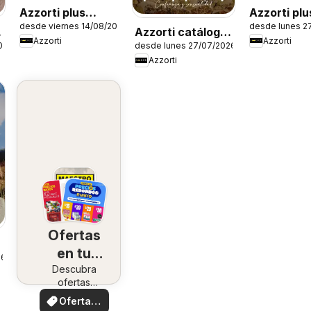
Azzorti plus
Azzorti plu
desde viernes 14/08/2026
desde lunes 2
catálogo -
catálogo -
Azzorti catálogo
Azzorti
Azzorti
Campaña 13
Campaña 1
026
desde lunes 27/07/2026
- Campaña 12
Azzorti
Ofertas
en tu
26
Descubra
zona
ofertas
especiales
Ofertas