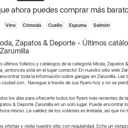
locales
que ahora puedes comprar más barat
Vino
Cómoda
Cuello
Espuma
Salmón
oda, Zapatos & Deporte - Últimos catál
 Zarumilla
s últimos folletos y catálogos de la categoría Moda, Zapatos 
a, ¡entonces está en el lugar correcto! En nuestro sitio web
Zar
 encontrar toda la información sobre gangas en Zarumilla. Las 
 ciudad son . Navegue a través de sus flyers hoy y no se pier
os los días para ofrecerte todos los flyers más recientes de l
atos & Deporte Zarumilla en un solo lugar. Puede encontrar l
ahora mismo. La validez de los volantes es limitada, así que no 
s ofertas y visite nuestro sitio con regularidad. Eche un vistaz