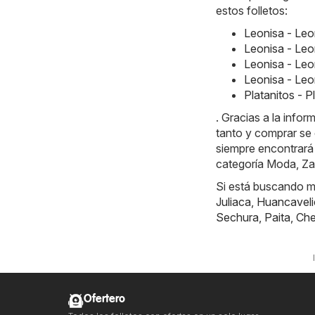
estos folletos:
Leonisa - Le
Leonisa - Le
Leonisa - Leo
Leonisa - Leo
Platanitos - 
. Gracias a la info
tanto y comprar se 
siempre encontrará
categoría Moda, Za
Si está buscando má
Juliaca
,
Huancaveli
Sechura
,
Paita
,
Ch
Ofertero