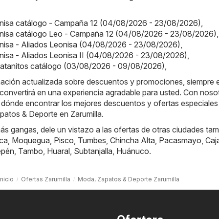
onisa catálogo - Campaña 12 (04/08/2026 - 23/08/2026)
,
onisa catálogo Leo - Campaña 12 (04/08/2026 - 23/08/2026)
,
nisa - Aliados Leonisa (04/08/2026 - 23/08/2026)
,
nisa - Aliados Leonisa II (04/08/2026 - 23/08/2026)
,
Platanitos catálogo (03/08/2026 - 09/08/2026)
,
rmación actualizada sobre descuentos y promociones, siempre e
convertirá en una experiencia agradable para usted. Con noso
 dónde encontrar los mejores descuentos y ofertas especiales 
patos & Deporte en Zarumilla.
s gangas, dele un vistazo a las ofertas de otras ciudades tam
ca
,
Moquegua
,
Pisco
,
Tumbes
,
Chincha Alta
,
Pacasmayo
,
Caj
epén
,
Tambo
,
Huaral
,
Subtanjalla
,
Huánuco
.
Inicio
Ofertas Zarumilla
Moda, Zapatos & Deporte Zarumilla