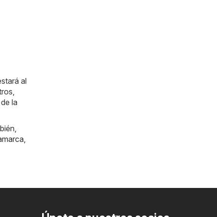
stará al
tros,
de la
bién,
amarca
,