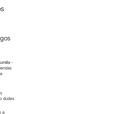
os
ogos
&
umilla -
tiendas
da
a
os
lo dudes
o a