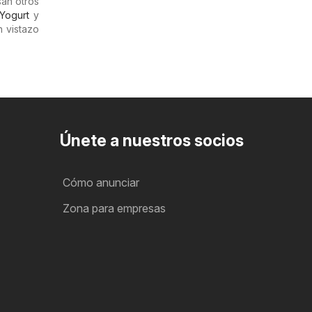
san otros
Yogurt
y
n vistazo
Únete a nuestros socios
Cómo anunciar
Zona para empresas