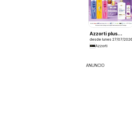
Azzorti plus
desde lunes 27/07/202
catálogo -
Azzorti
Campaña 12
ANUNCIO