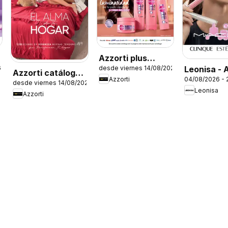
Azzorti plus
Leonisa - 
6
desde viernes 14/08/2026
catálogo -
Azzorti catálogo -
Azzorti
04/08/2026 - 
Leonisa II
Campaña 13
desde viernes 14/08/2026
Campaña 13
Leonisa
Azzorti