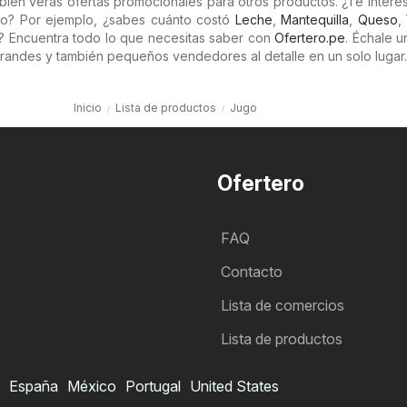
ambién verás ofertas promocionales para otros productos. ¿Te intere
o? Por ejemplo, ¿sabes cuánto costó
Leche
,
Mantequilla
,
Queso
,
 Encuentra todo lo que necesitas saber con
Ofertero.pe
. Échale u
grandes y también pequeños vendedores al detalle en un solo lugar.
Inicio
Lista de productos
Jugo
Ofertero
FAQ
Contacto
Lista de comercios
Lista de productos
España
México
Portugal
United States