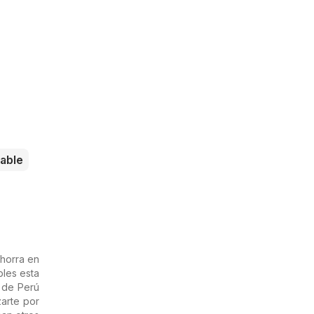
able
ahorra en
les esta
s de Perú
zarte por