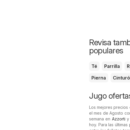
Revisa tamb
populares
Té
Parrilla
R
Pierna
Cintur
Jugo ofertas
Los mejores precios
el mes de Agosto co
semana en
Azzorti
hoy. Para las última