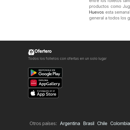
entre los folletos t
productos como Jug
Huevos
esta semana?
general a todos los 
Ofertero
Todos los folletos con ofertas en un solo lugar
Otros países:
Argentina
Brasil
Chile
Colombia