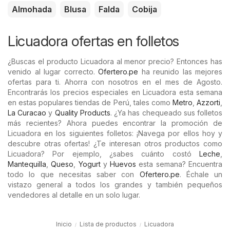
Almohada
Blusa
Falda
Cobija
Licuadora ofertas en folletos
¿Buscas el producto Licuadora al menor precio? Entonces has
venido al lugar correcto.
Ofertero.pe
ha reunido las mejores
ofertas para ti. Ahorra con nosotros en el mes de Agosto.
Encontrarás los precios especiales en Licuadora esta semana
en estas populares tiendas de Perú, tales como
Metro
,
Azzorti
,
La Curacao
y
Quality Products
. ¿Ya has chequeado sus folletos
más recientes? Ahora puedes encontrar la promoción de
Licuadora en los siguientes folletos: ¡Navega por ellos hoy y
descubre otras ofertas! ¿Te interesan otros productos como
Licuadora? Por ejemplo, ¿sabes cuánto costó
Leche
,
Mantequilla
,
Queso
,
Yogurt
y
Huevos
esta semana? Encuentra
todo lo que necesitas saber con
Ofertero.pe
. Échale un
vistazo general a todos los grandes y también pequeños
vendedores al detalle en un solo lugar.
Inicio
Lista de productos
Licuadora