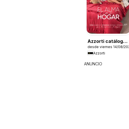
Azzorti catálogo -
desde viernes 14/08/20
Campaña 13
Azzorti
ANUNCIO