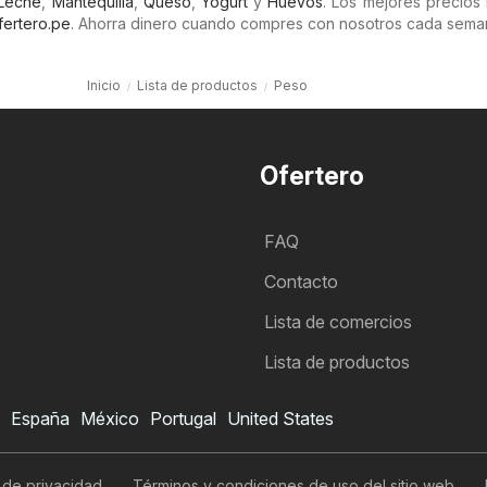
Leche
,
Mantequilla
,
Queso
,
Yogurt
y
Huevos
. Los mejores precios
fertero.pe
. Ahorra dinero cuando compres con nosotros cada sema
Inicio
Lista de productos
Peso
Ofertero
FAQ
Contacto
Lista de comercios
Lista de productos
España
México
Portugal
United States
a de privacidad
Términos y condiciones de uso del sitio web