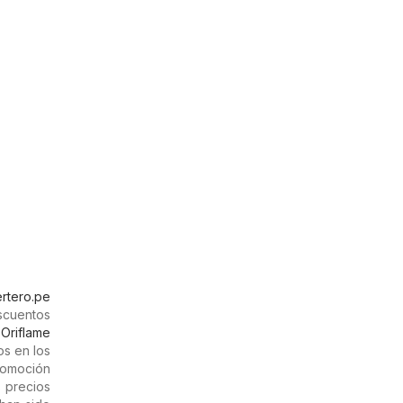
rtero.pe
escuentos
,
Oriflame
os en los
romoción
s precios