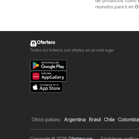
de productos como
reunidos para ti en
O
Ofertero
Todos los folletos con ofertas en un solo lugar
Otros países:
Argentina
Brasil
Chile
Colombia
Copyright © 2026
Ofertero.pe
.
Establecer polític