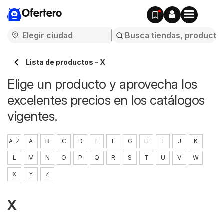
Ofertero
Lista de productos - X
Elige un producto y aprovecha los
excelentes precios en los catálogos
vigentes.
A-Z
A
B
C
D
E
F
G
H
I
J
K
L
M
N
O
P
Q
R
S
T
U
V
W
X
Y
Z
X