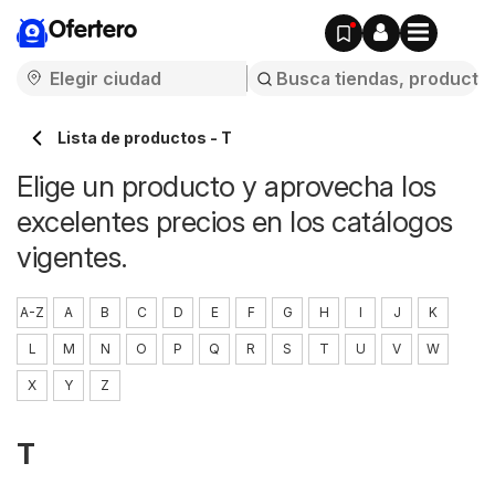
Ofertero
Lista de productos - T
Elige un producto y aprovecha los
excelentes precios en los catálogos
vigentes.
A-Z
A
B
C
D
E
F
G
H
I
J
K
L
M
N
O
P
Q
R
S
T
U
V
W
X
Y
Z
T