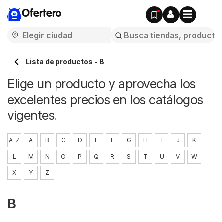
Ofertero
Lista de productos - B
Elige un producto y aprovecha los
excelentes precios en los catálogos
vigentes.
A-Z
A
B
C
D
E
F
G
H
I
J
K
L
M
N
O
P
Q
R
S
T
U
V
W
X
Y
Z
B