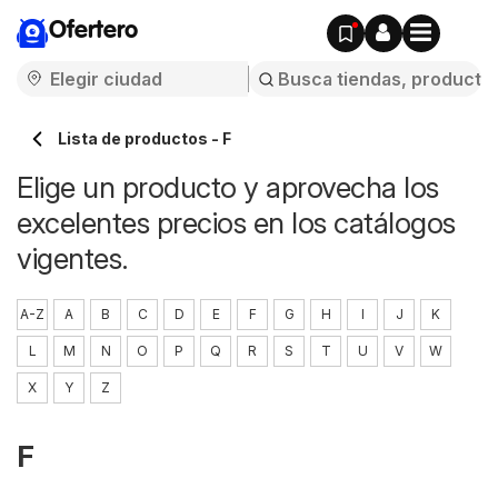
Ofertero
Lista de productos - F
Elige un producto y aprovecha los
excelentes precios en los catálogos
vigentes.
A-Z
A
B
C
D
E
F
G
H
I
J
K
L
M
N
O
P
Q
R
S
T
U
V
W
X
Y
Z
F