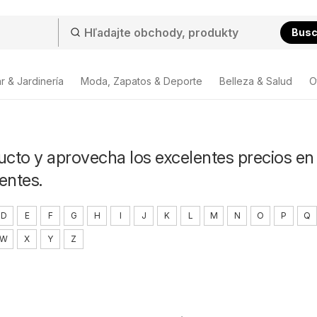
Bus
r & Jardinería
Moda, Zapatos & Deporte
Belleza & Salud
O
ucto y aprovecha los excelentes precios en 
entes.
D
E
F
G
H
I
J
K
L
M
N
O
P
Q
W
X
Y
Z