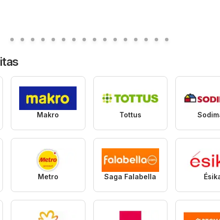
itas
Makro
Tottus
Sodim
Metro
Saga Falabella
Ésik