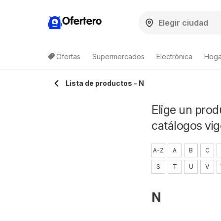
Ofertero
Ofertas
Supermercados
Electrónica
Hoga
Lista de productos - N
Elige un prod
catálogos vig
A-Z
A
B
C
S
T
U
V
N