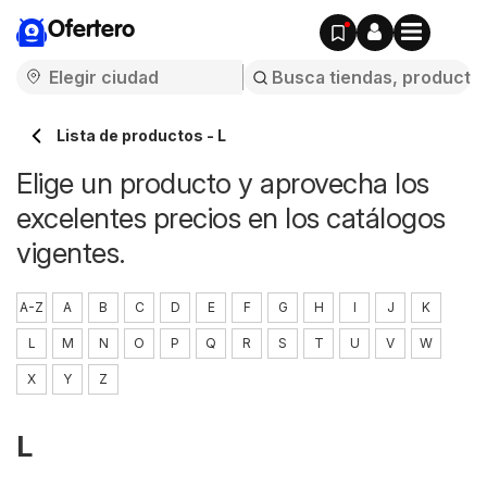
Ofertero
Lista de productos - L
Elige un producto y aprovecha los
excelentes precios en los catálogos
vigentes.
A-Z
A
B
C
D
E
F
G
H
I
J
K
L
M
N
O
P
Q
R
S
T
U
V
W
X
Y
Z
L