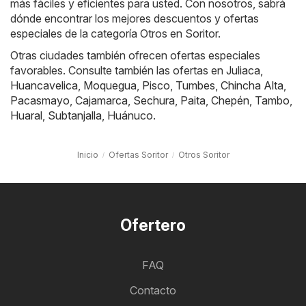
más fáciles y eficientes para usted. Con nosotros, sabrá
dónde encontrar los mejores descuentos y ofertas
especiales de la categoría Otros en Soritor.
Otras ciudades también ofrecen ofertas especiales
favorables. Consulte también las ofertas en
Juliaca
,
Huancavelica
,
Moquegua
,
Pisco
,
Tumbes
,
Chincha Alta
,
Pacasmayo
,
Cajamarca
,
Sechura
,
Paita
,
Chepén
,
Tambo
,
Huaral
,
Subtanjalla
,
Huánuco
.
Inicio
Ofertas Soritor
Otros Soritor
Ofertero
FAQ
Contacto